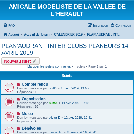
AMICALE MODELISTE DE LA VALLEE DE
L'HERAULT
FAQ
Inscription
Connexion
Accueil
Accueil du forum
CALENDRIER 2019
PLAN'AUDRAN : INTER CLUBS PLANEURS 14 AVRIL 2019
PLAN'AUDRAN : INTER CLUBS PLANEURS 14
AVRIL 2019
Nouveau sujet
Marquer les sujets comme lus
• 4 sujets • Page
1
sur
1
Sujets
Compte rendu
Dernier message par
phil13
«
16 avr. 2019, 19:55
Réponses :
8
Organisation
Dernier message par
mitch
«
14 avr. 2019, 19:48
Réponses :
18
Météo
Dernier message par
olivier D
«
12 avr. 2019, 19:41
Réponses :
4
Bénévoles
Dernier message par
Uncle Jim
«
15 mars 2019, 20:44