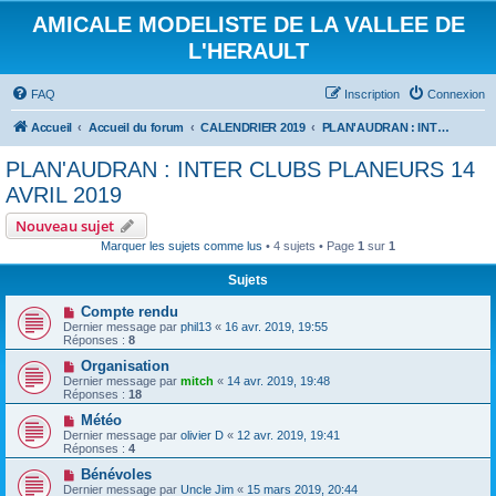
AMICALE MODELISTE DE LA VALLEE DE
L'HERAULT
FAQ
Inscription
Connexion
Accueil
Accueil du forum
CALENDRIER 2019
PLAN'AUDRAN : INTER CLUBS PLANEURS 14 AVRIL 2019
PLAN'AUDRAN : INTER CLUBS PLANEURS 14
AVRIL 2019
Nouveau sujet
Marquer les sujets comme lus
• 4 sujets • Page
1
sur
1
Sujets
Compte rendu
Dernier message par
phil13
«
16 avr. 2019, 19:55
Réponses :
8
Organisation
Dernier message par
mitch
«
14 avr. 2019, 19:48
Réponses :
18
Météo
Dernier message par
olivier D
«
12 avr. 2019, 19:41
Réponses :
4
Bénévoles
Dernier message par
Uncle Jim
«
15 mars 2019, 20:44