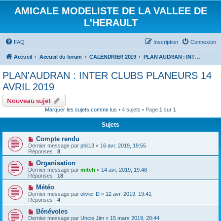
AMICALE MODELISTE DE LA VALLEE DE
L'HERAULT
FAQ
Inscription
Connexion
Accueil
Accueil du forum
CALENDRIER 2019
PLAN'AUDRAN : INTER CLUBS PLANEURS 14 AVRIL 2019
PLAN'AUDRAN : INTER CLUBS PLANEURS 14
AVRIL 2019
Nouveau sujet
Marquer les sujets comme lus
• 4 sujets • Page
1
sur
1
Sujets
Compte rendu
Dernier message par
phil13
«
16 avr. 2019, 19:55
Réponses :
8
Organisation
Dernier message par
mitch
«
14 avr. 2019, 19:48
Réponses :
18
Météo
Dernier message par
olivier D
«
12 avr. 2019, 19:41
Réponses :
4
Bénévoles
Dernier message par
Uncle Jim
«
15 mars 2019, 20:44