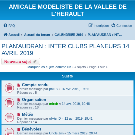
AMICALE MODELISTE DE LA VALLEE DE
L'HERAULT
FAQ
Inscription
Connexion
Accueil
Accueil du forum
CALENDRIER 2019
PLAN'AUDRAN : INTER CLUBS PLANEURS 14 AVRIL 2019
PLAN'AUDRAN : INTER CLUBS PLANEURS 14
AVRIL 2019
Nouveau sujet
Marquer les sujets comme lus
• 4 sujets • Page
1
sur
1
Sujets
Compte rendu
Dernier message par
phil13
«
16 avr. 2019, 19:55
Réponses :
8
Organisation
Dernier message par
mitch
«
14 avr. 2019, 19:48
Réponses :
18
Météo
Dernier message par
olivier D
«
12 avr. 2019, 19:41
Réponses :
4
Bénévoles
Dernier message par
Uncle Jim
«
15 mars 2019, 20:44