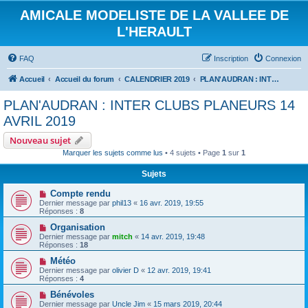
AMICALE MODELISTE DE LA VALLEE DE
L'HERAULT
FAQ
Inscription
Connexion
Accueil
Accueil du forum
CALENDRIER 2019
PLAN'AUDRAN : INTER CLUBS PLANEURS 14 AVRIL 2019
PLAN'AUDRAN : INTER CLUBS PLANEURS 14
AVRIL 2019
Nouveau sujet
Marquer les sujets comme lus
• 4 sujets • Page
1
sur
1
Sujets
Compte rendu
Dernier message par
phil13
«
16 avr. 2019, 19:55
Réponses :
8
Organisation
Dernier message par
mitch
«
14 avr. 2019, 19:48
Réponses :
18
Météo
Dernier message par
olivier D
«
12 avr. 2019, 19:41
Réponses :
4
Bénévoles
Dernier message par
Uncle Jim
«
15 mars 2019, 20:44