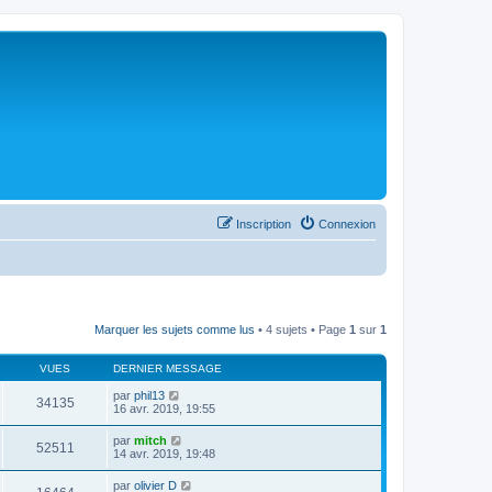
Inscription
Connexion
Marquer les sujets comme lus
• 4 sujets • Page
1
sur
1
VUES
DERNIER MESSAGE
par
phil13
34135
16 avr. 2019, 19:55
par
mitch
52511
14 avr. 2019, 19:48
par
olivier D