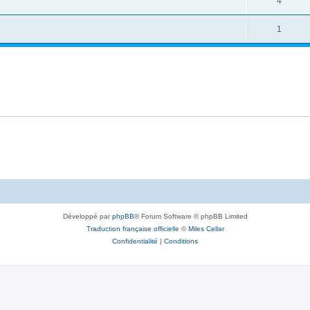
4
1
Développé par
phpBB
® Forum Software © phpBB Limited
Traduction française officielle
©
Miles Cellar
Confidentialité
|
Conditions