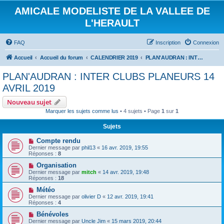
AMICALE MODELISTE DE LA VALLEE DE
L'HERAULT
FAQ
Inscription
Connexion
Accueil
Accueil du forum
CALENDRIER 2019
PLAN'AUDRAN : INTER CLUBS PLANEURS 14 AVRIL 2019
PLAN'AUDRAN : INTER CLUBS PLANEURS 14
AVRIL 2019
Nouveau sujet
Marquer les sujets comme lus
• 4 sujets • Page
1
sur
1
Sujets
Compte rendu
Dernier message par
phil13
«
16 avr. 2019, 19:55
Réponses :
8
Organisation
Dernier message par
mitch
«
14 avr. 2019, 19:48
Réponses :
18
Météo
Dernier message par
olivier D
«
12 avr. 2019, 19:41
Réponses :
4
Bénévoles
Dernier message par
Uncle Jim
«
15 mars 2019, 20:44