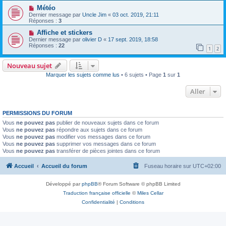
Météo
Dernier message par
Uncle Jim
«
03 oct. 2019, 21:11
Réponses :
3
Affiche et stickers
Dernier message par
olivier D
«
17 sept. 2019, 18:58
Réponses :
22
1
2
Nouveau sujet
Marquer les sujets comme lus
• 6 sujets • Page
1
sur
1
Aller
PERMISSIONS DU FORUM
Vous
ne pouvez pas
publier de nouveaux sujets dans ce forum
Vous
ne pouvez pas
répondre aux sujets dans ce forum
Vous
ne pouvez pas
modifier vos messages dans ce forum
Vous
ne pouvez pas
supprimer vos messages dans ce forum
Vous
ne pouvez pas
transférer de pièces jointes dans ce forum
Accueil
Accueil du forum
Fuseau horaire sur
UTC+02:00
Développé par
phpBB
® Forum Software © phpBB Limited
Traduction française officielle
©
Miles Cellar
Confidentialité
|
Conditions