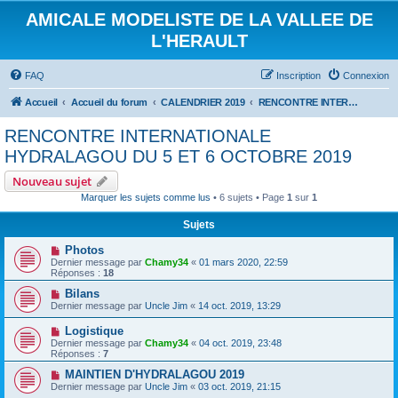
AMICALE MODELISTE DE LA VALLEE DE
L'HERAULT
FAQ
Inscription
Connexion
Accueil
Accueil du forum
CALENDRIER 2019
RENCONTRE INTERNATIONALE HYDRALAGOU DU 5 ET 6 OCTOBRE 2019
RENCONTRE INTERNATIONALE
HYDRALAGOU DU 5 ET 6 OCTOBRE 2019
Nouveau sujet
Marquer les sujets comme lus
• 6 sujets • Page
1
sur
1
Sujets
Photos
Dernier message par
Chamy34
«
01 mars 2020, 22:59
Réponses :
18
Bilans
Dernier message par
Uncle Jim
«
14 oct. 2019, 13:29
Logistique
Dernier message par
Chamy34
«
04 oct. 2019, 23:48
Réponses :
7
MAINTIEN D'HYDRALAGOU 2019
Dernier message par
Uncle Jim
«
03 oct. 2019, 21:15