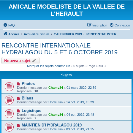
AMICALE MODELISTE DE LA VALLEE DE
L'HERAULT
FAQ
Inscription
Connexion
Accueil
Accueil du forum
CALENDRIER 2019
RENCONTRE INTERNATIONALE HYDRALAGOU DU 5 ET 6 OCTOBRE 2019
RENCONTRE INTERNATIONALE
HYDRALAGOU DU 5 ET 6 OCTOBRE 2019
Nouveau sujet
Marquer les sujets comme lus
• 6 sujets • Page
1
sur
1
Sujets
Photos
Dernier message par
Chamy34
«
01 mars 2020, 22:59
Réponses :
18
Bilans
Dernier message par
Uncle Jim
«
14 oct. 2019, 13:29
Logistique
Dernier message par
Chamy34
«
04 oct. 2019, 23:48
Réponses :
7
MAINTIEN D'HYDRALAGOU 2019
Dernier message par
Uncle Jim
«
03 oct. 2019, 21:15