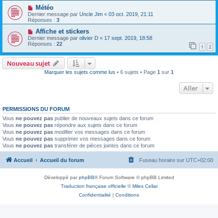
Météo
Dernier message par
Uncle Jim
«
03 oct. 2019, 21:11
Réponses :
3
Affiche et stickers
Dernier message par
olivier D
«
17 sept. 2019, 18:58
Réponses :
22
1
2
Nouveau sujet
Marquer les sujets comme lus
• 6 sujets • Page
1
sur
1
Aller
PERMISSIONS DU FORUM
Vous
ne pouvez pas
publier de nouveaux sujets dans ce forum
Vous
ne pouvez pas
répondre aux sujets dans ce forum
Vous
ne pouvez pas
modifier vos messages dans ce forum
Vous
ne pouvez pas
supprimer vos messages dans ce forum
Vous
ne pouvez pas
transférer de pièces jointes dans ce forum
Accueil
Accueil du forum
Fuseau horaire sur
UTC+02:00
Développé par
phpBB
® Forum Software © phpBB Limited
Traduction française officielle
©
Miles Cellar
Confidentialité
|
Conditions