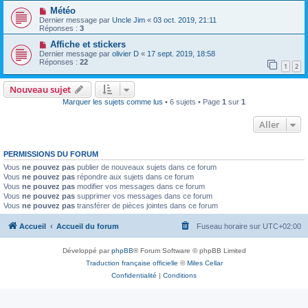
Météo
Dernier message par
Uncle Jim
«
03 oct. 2019, 21:11
Réponses :
3
Affiche et stickers
Dernier message par
olivier D
«
17 sept. 2019, 18:58
Réponses :
22
1
2
Nouveau sujet
Marquer les sujets comme lus
• 6 sujets • Page
1
sur
1
Aller
PERMISSIONS DU FORUM
Vous
ne pouvez pas
publier de nouveaux sujets dans ce forum
Vous
ne pouvez pas
répondre aux sujets dans ce forum
Vous
ne pouvez pas
modifier vos messages dans ce forum
Vous
ne pouvez pas
supprimer vos messages dans ce forum
Vous
ne pouvez pas
transférer de pièces jointes dans ce forum
Accueil
Accueil du forum
Fuseau horaire sur
UTC+02:00
Développé par
phpBB
® Forum Software © phpBB Limited
Traduction française officielle
©
Miles Cellar
Confidentialité
|
Conditions