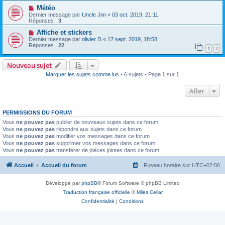
Météo
Dernier message par
Uncle Jim
«
03 oct. 2019, 21:11
Réponses :
3
Affiche et stickers
Dernier message par
olivier D
«
17 sept. 2019, 18:58
Réponses :
22
1
2
Nouveau sujet
Marquer les sujets comme lus
• 6 sujets • Page
1
sur
1
Aller
PERMISSIONS DU FORUM
Vous
ne pouvez pas
publier de nouveaux sujets dans ce forum
Vous
ne pouvez pas
répondre aux sujets dans ce forum
Vous
ne pouvez pas
modifier vos messages dans ce forum
Vous
ne pouvez pas
supprimer vos messages dans ce forum
Vous
ne pouvez pas
transférer de pièces jointes dans ce forum
Accueil
Accueil du forum
Fuseau horaire sur
UTC+02:00
Développé par
phpBB
® Forum Software © phpBB Limited
Traduction française officielle
©
Miles Cellar
Confidentialité
|
Conditions