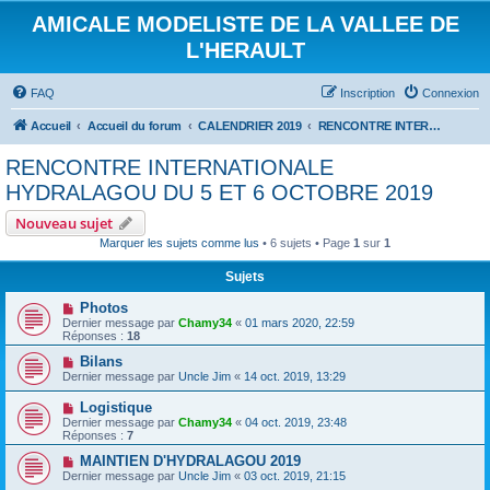
AMICALE MODELISTE DE LA VALLEE DE
L'HERAULT
FAQ
Inscription
Connexion
Accueil
Accueil du forum
CALENDRIER 2019
RENCONTRE INTERNATIONALE HYDRALAGOU DU 5 ET 6 OCTOBRE 2019
RENCONTRE INTERNATIONALE
HYDRALAGOU DU 5 ET 6 OCTOBRE 2019
Nouveau sujet
Marquer les sujets comme lus
• 6 sujets • Page
1
sur
1
Sujets
Photos
Dernier message par
Chamy34
«
01 mars 2020, 22:59
Réponses :
18
Bilans
Dernier message par
Uncle Jim
«
14 oct. 2019, 13:29
Logistique
Dernier message par
Chamy34
«
04 oct. 2019, 23:48
Réponses :
7
MAINTIEN D'HYDRALAGOU 2019
Dernier message par
Uncle Jim
«
03 oct. 2019, 21:15