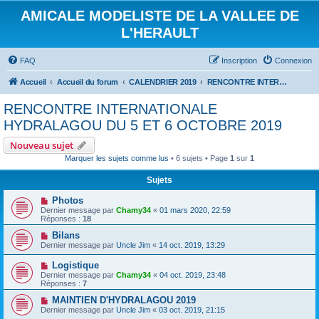
AMICALE MODELISTE DE LA VALLEE DE
L'HERAULT
FAQ
Inscription
Connexion
Accueil
Accueil du forum
CALENDRIER 2019
RENCONTRE INTERNATIONALE HYDRALAGOU DU 5 ET 6 OCTOBRE 2019
RENCONTRE INTERNATIONALE
HYDRALAGOU DU 5 ET 6 OCTOBRE 2019
Nouveau sujet
Marquer les sujets comme lus
• 6 sujets • Page
1
sur
1
Sujets
Photos
Dernier message par
Chamy34
«
01 mars 2020, 22:59
Réponses :
18
Bilans
Dernier message par
Uncle Jim
«
14 oct. 2019, 13:29
Logistique
Dernier message par
Chamy34
«
04 oct. 2019, 23:48
Réponses :
7
MAINTIEN D'HYDRALAGOU 2019
Dernier message par
Uncle Jim
«
03 oct. 2019, 21:15