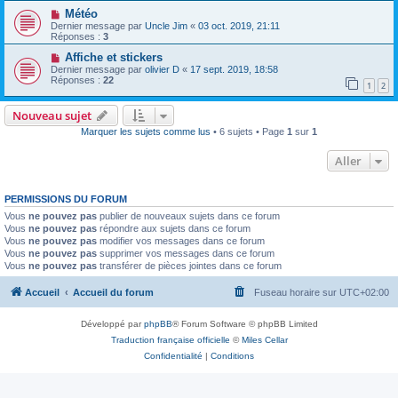
Météo
Dernier message par
Uncle Jim
«
03 oct. 2019, 21:11
Réponses :
3
Affiche et stickers
Dernier message par
olivier D
«
17 sept. 2019, 18:58
Réponses :
22
1
2
Nouveau sujet
Marquer les sujets comme lus
• 6 sujets • Page
1
sur
1
Aller
PERMISSIONS DU FORUM
Vous
ne pouvez pas
publier de nouveaux sujets dans ce forum
Vous
ne pouvez pas
répondre aux sujets dans ce forum
Vous
ne pouvez pas
modifier vos messages dans ce forum
Vous
ne pouvez pas
supprimer vos messages dans ce forum
Vous
ne pouvez pas
transférer de pièces jointes dans ce forum
Accueil
Accueil du forum
Fuseau horaire sur
UTC+02:00
Développé par
phpBB
® Forum Software © phpBB Limited
Traduction française officielle
©
Miles Cellar
Confidentialité
|
Conditions