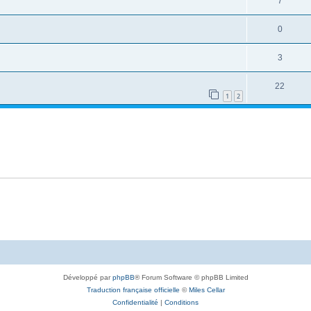
7
0
3
22
1
2
Développé par
phpBB
® Forum Software © phpBB Limited
Traduction française officielle
©
Miles Cellar
Confidentialité
|
Conditions