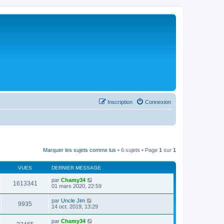
Inscription
Connexion
Marquer les sujets comme lus
• 6 sujets • Page
1
sur
1
VUES
DERNIER MESSAGE
par
Chamy34
1613341
01 mars 2020, 22:59
par
Uncle Jim
9935
14 oct. 2019, 13:29
par
Chamy34