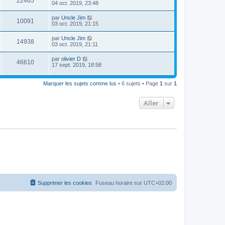
22465
04 oct. 2019, 23:48
par
Uncle Jim
10091
03 oct. 2019, 21:15
par
Uncle Jim
14938
03 oct. 2019, 21:11
par
olivier D
46610
17 sept. 2019, 18:58
Marquer les sujets comme lus
• 6 sujets • Page
1
sur
1
Aller
Supprimer les cookies
Fuseau horaire sur
UTC+02:00