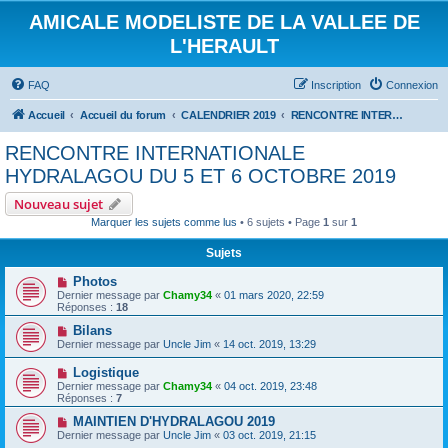
AMICALE MODELISTE DE LA VALLEE DE
L'HERAULT
FAQ
Inscription
Connexion
Accueil
Accueil du forum
CALENDRIER 2019
RENCONTRE INTERNATIONALE HYDRALAGOU DU 5 ET 6 OCTOBRE 2019
RENCONTRE INTERNATIONALE
HYDRALAGOU DU 5 ET 6 OCTOBRE 2019
Nouveau sujet
Marquer les sujets comme lus
• 6 sujets • Page
1
sur
1
Sujets
Photos
Dernier message par
Chamy34
«
01 mars 2020, 22:59
Réponses :
18
Bilans
Dernier message par
Uncle Jim
«
14 oct. 2019, 13:29
Logistique
Dernier message par
Chamy34
«
04 oct. 2019, 23:48
Réponses :
7
MAINTIEN D'HYDRALAGOU 2019
Dernier message par
Uncle Jim
«
03 oct. 2019, 21:15