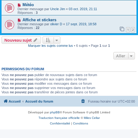
Météo
Dernier message par
Uncle Jim
«
03 oct. 2019, 21:11
Réponses :
3
Affiche et stickers
Dernier message par
olivier D
«
17 sept. 2019, 18:58
Réponses :
22
1
2
Nouveau sujet
Marquer les sujets comme lus
• 6 sujets • Page
1
sur
1
Aller
PERMISSIONS DU FORUM
Vous
ne pouvez pas
publier de nouveaux sujets dans ce forum
Vous
ne pouvez pas
répondre aux sujets dans ce forum
Vous
ne pouvez pas
modifier vos messages dans ce forum
Vous
ne pouvez pas
supprimer vos messages dans ce forum
Vous
ne pouvez pas
transférer de pièces jointes dans ce forum
Accueil
Accueil du forum
Fuseau horaire sur
UTC+02:00
Développé par
phpBB
® Forum Software © phpBB Limited
Traduction française officielle
©
Miles Cellar
Confidentialité
|
Conditions