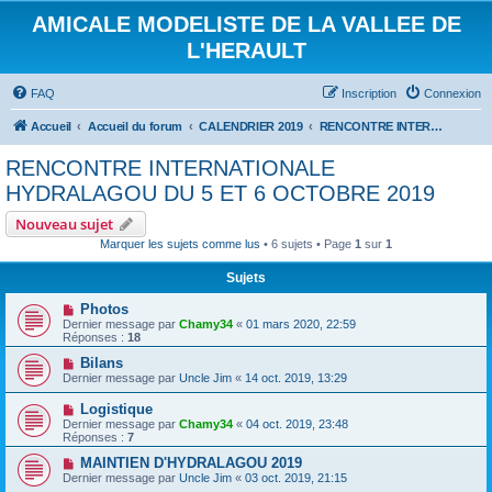
AMICALE MODELISTE DE LA VALLEE DE
L'HERAULT
FAQ
Inscription
Connexion
Accueil
Accueil du forum
CALENDRIER 2019
RENCONTRE INTERNATIONALE HYDRALAGOU DU 5 ET 6 OCTOBRE 2019
RENCONTRE INTERNATIONALE
HYDRALAGOU DU 5 ET 6 OCTOBRE 2019
Nouveau sujet
Marquer les sujets comme lus
• 6 sujets • Page
1
sur
1
Sujets
Photos
Dernier message par
Chamy34
«
01 mars 2020, 22:59
Réponses :
18
Bilans
Dernier message par
Uncle Jim
«
14 oct. 2019, 13:29
Logistique
Dernier message par
Chamy34
«
04 oct. 2019, 23:48
Réponses :
7
MAINTIEN D'HYDRALAGOU 2019
Dernier message par
Uncle Jim
«
03 oct. 2019, 21:15