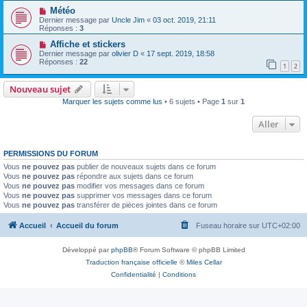
Météo
Dernier message par
Uncle Jim
«
03 oct. 2019, 21:11
Réponses :
3
Affiche et stickers
Dernier message par
olivier D
«
17 sept. 2019, 18:58
Réponses :
22
1
2
Nouveau sujet
Marquer les sujets comme lus
• 6 sujets • Page
1
sur
1
Aller
PERMISSIONS DU FORUM
Vous
ne pouvez pas
publier de nouveaux sujets dans ce forum
Vous
ne pouvez pas
répondre aux sujets dans ce forum
Vous
ne pouvez pas
modifier vos messages dans ce forum
Vous
ne pouvez pas
supprimer vos messages dans ce forum
Vous
ne pouvez pas
transférer de pièces jointes dans ce forum
Accueil
Accueil du forum
Fuseau horaire sur
UTC+02:00
Développé par
phpBB
® Forum Software © phpBB Limited
Traduction française officielle
©
Miles Cellar
Confidentialité
|
Conditions