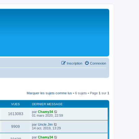
Inscription
Connexion
Marquer les sujets comme lus
• 6 sujets • Page
1
sur
1
VUES
DERNIER MESSAGE
par
Chamy34
1613083
01 mars 2020, 22:59
par
Uncle Jim
9909
14 oct. 2019, 13:29
par
Chamy34