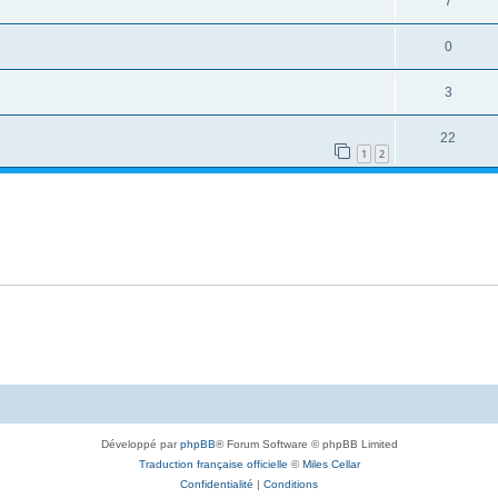
7
0
3
22
1
2
Développé par
phpBB
® Forum Software © phpBB Limited
Traduction française officielle
©
Miles Cellar
Confidentialité
|
Conditions