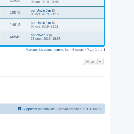
22428
04 oct. 2019, 23:48
par
Uncle Jim
10076
03 oct. 2019, 21:15
par
Uncle Jim
14913
03 oct. 2019, 21:11
par
olivier D
46549
17 sept. 2019, 18:58
Marquer les sujets comme lus
• 6 sujets • Page
1
sur
1
Aller
Supprimer les cookies
Fuseau horaire sur
UTC+02:00