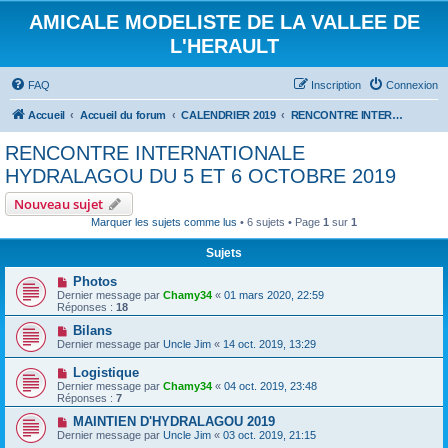
AMICALE MODELISTE DE LA VALLEE DE
L'HERAULT
FAQ
Inscription
Connexion
Accueil
Accueil du forum
CALENDRIER 2019
RENCONTRE INTERNATIONALE HYDRALAGOU DU 5 ET 6 OCTOBRE 2019
RENCONTRE INTERNATIONALE
HYDRALAGOU DU 5 ET 6 OCTOBRE 2019
Nouveau sujet
Marquer les sujets comme lus
• 6 sujets • Page
1
sur
1
Sujets
Photos
Dernier message par
Chamy34
«
01 mars 2020, 22:59
Réponses :
18
Bilans
Dernier message par
Uncle Jim
«
14 oct. 2019, 13:29
Logistique
Dernier message par
Chamy34
«
04 oct. 2019, 23:48
Réponses :
7
MAINTIEN D'HYDRALAGOU 2019
Dernier message par
Uncle Jim
«
03 oct. 2019, 21:15