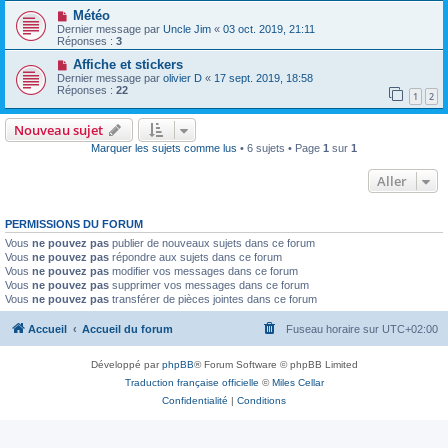
Météo
Dernier message par
Uncle Jim
«
03 oct. 2019, 21:11
Réponses :
3
Affiche et stickers
Dernier message par
olivier D
«
17 sept. 2019, 18:58
Réponses :
22
1
2
Nouveau sujet
Marquer les sujets comme lus
• 6 sujets • Page
1
sur
1
Aller
PERMISSIONS DU FORUM
Vous
ne pouvez pas
publier de nouveaux sujets dans ce forum
Vous
ne pouvez pas
répondre aux sujets dans ce forum
Vous
ne pouvez pas
modifier vos messages dans ce forum
Vous
ne pouvez pas
supprimer vos messages dans ce forum
Vous
ne pouvez pas
transférer de pièces jointes dans ce forum
Accueil
Accueil du forum
Fuseau horaire sur
UTC+02:00
Développé par
phpBB
® Forum Software © phpBB Limited
Traduction française officielle
©
Miles Cellar
Confidentialité
|
Conditions