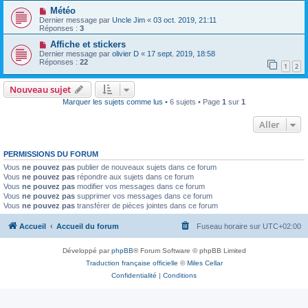
Météo
Dernier message par
Uncle Jim
«
03 oct. 2019, 21:11
Réponses :
3
Affiche et stickers
Dernier message par
olivier D
«
17 sept. 2019, 18:58
Réponses :
22
1
2
Nouveau sujet
Marquer les sujets comme lus
• 6 sujets • Page
1
sur
1
Aller
PERMISSIONS DU FORUM
Vous
ne pouvez pas
publier de nouveaux sujets dans ce forum
Vous
ne pouvez pas
répondre aux sujets dans ce forum
Vous
ne pouvez pas
modifier vos messages dans ce forum
Vous
ne pouvez pas
supprimer vos messages dans ce forum
Vous
ne pouvez pas
transférer de pièces jointes dans ce forum
Accueil
Accueil du forum
Fuseau horaire sur
UTC+02:00
Développé par
phpBB
® Forum Software © phpBB Limited
Traduction française officielle
©
Miles Cellar
Confidentialité
|
Conditions