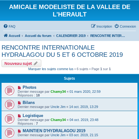
AMICALE MODELISTE DE LA VALLEE DE
L'HERAULT
FAQ
Inscription
Connexion
Accueil
Accueil du forum
CALENDRIER 2019
RENCONTRE INTERNATIONALE HYDRALAGOU DU 5 ET 6 OCTOBRE 2019
RENCONTRE INTERNATIONALE
HYDRALAGOU DU 5 ET 6 OCTOBRE 2019
Nouveau sujet
Marquer les sujets comme lus
• 6 sujets • Page
1
sur
1
Sujets
Photos
Dernier message par
Chamy34
«
01 mars 2020, 22:59
Réponses :
18
Bilans
Dernier message par
Uncle Jim
«
14 oct. 2019, 13:29
Logistique
Dernier message par
Chamy34
«
04 oct. 2019, 23:48
Réponses :
7
MAINTIEN D'HYDRALAGOU 2019
Dernier message par
Uncle Jim
«
03 oct. 2019, 21:15