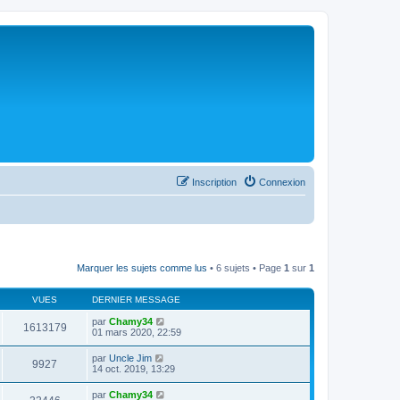
Inscription
Connexion
Marquer les sujets comme lus
• 6 sujets • Page
1
sur
1
VUES
DERNIER MESSAGE
par
Chamy34
1613179
01 mars 2020, 22:59
par
Uncle Jim
9927
14 oct. 2019, 13:29
par
Chamy34