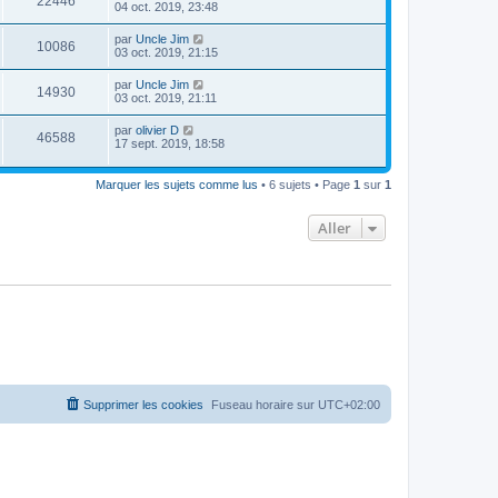
22446
04 oct. 2019, 23:48
par
Uncle Jim
10086
03 oct. 2019, 21:15
par
Uncle Jim
14930
03 oct. 2019, 21:11
par
olivier D
46588
17 sept. 2019, 18:58
Marquer les sujets comme lus
• 6 sujets • Page
1
sur
1
Aller
Supprimer les cookies
Fuseau horaire sur
UTC+02:00