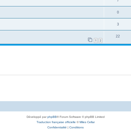
7
0
3
22
1
2
Développé par
phpBB
® Forum Software © phpBB Limited
Traduction française officielle
©
Miles Cellar
Confidentialité
|
Conditions