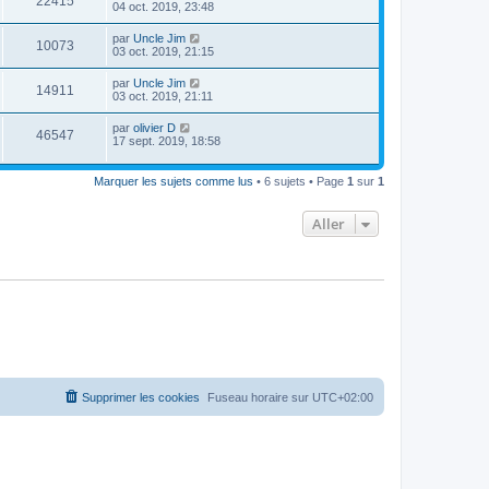
22415
04 oct. 2019, 23:48
par
Uncle Jim
10073
03 oct. 2019, 21:15
par
Uncle Jim
14911
03 oct. 2019, 21:11
par
olivier D
46547
17 sept. 2019, 18:58
Marquer les sujets comme lus
• 6 sujets • Page
1
sur
1
Aller
Supprimer les cookies
Fuseau horaire sur
UTC+02:00