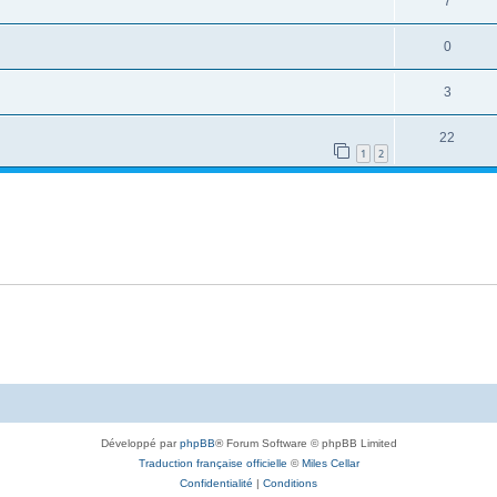
7
0
3
22
1
2
Développé par
phpBB
® Forum Software © phpBB Limited
Traduction française officielle
©
Miles Cellar
Confidentialité
|
Conditions