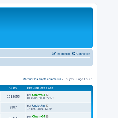
Inscription
Connexion
Marquer les sujets comme lus
• 6 sujets • Page
1
sur
1
VUES
DERNIER MESSAGE
par
Chamy34
1613055
01 mars 2020, 22:59
par
Uncle Jim
9907
14 oct. 2019, 13:29
par
Chamy34