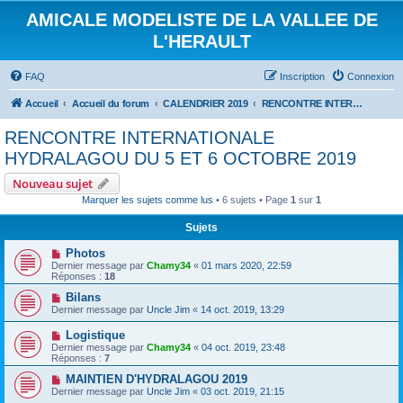
AMICALE MODELISTE DE LA VALLEE DE
L'HERAULT
FAQ
Inscription
Connexion
Accueil
Accueil du forum
CALENDRIER 2019
RENCONTRE INTERNATIONALE HYDRALAGOU DU 5 ET 6 OCTOBRE 2019
RENCONTRE INTERNATIONALE
HYDRALAGOU DU 5 ET 6 OCTOBRE 2019
Nouveau sujet
Marquer les sujets comme lus
• 6 sujets • Page
1
sur
1
Sujets
Photos
Dernier message par
Chamy34
«
01 mars 2020, 22:59
Réponses :
18
Bilans
Dernier message par
Uncle Jim
«
14 oct. 2019, 13:29
Logistique
Dernier message par
Chamy34
«
04 oct. 2019, 23:48
Réponses :
7
MAINTIEN D'HYDRALAGOU 2019
Dernier message par
Uncle Jim
«
03 oct. 2019, 21:15