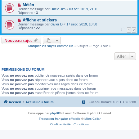
Météo
Dernier message par
Uncle Jim
«
03 oct. 2019, 21:11
Réponses :
3
Affiche et stickers
Dernier message par
olivier D
«
17 sept. 2019, 18:58
Réponses :
22
1
2
Nouveau sujet
Marquer les sujets comme lus
• 6 sujets • Page
1
sur
1
Aller
PERMISSIONS DU FORUM
Vous
ne pouvez pas
publier de nouveaux sujets dans ce forum
Vous
ne pouvez pas
répondre aux sujets dans ce forum
Vous
ne pouvez pas
modifier vos messages dans ce forum
Vous
ne pouvez pas
supprimer vos messages dans ce forum
Vous
ne pouvez pas
transférer de pièces jointes dans ce forum
Accueil
Accueil du forum
Fuseau horaire sur
UTC+02:00
Développé par
phpBB
® Forum Software © phpBB Limited
Traduction française officielle
©
Miles Cellar
Confidentialité
|
Conditions