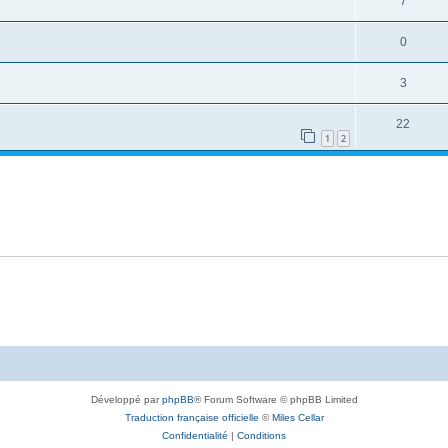
7
0
3
22
1
2
Développé par
phpBB
® Forum Software © phpBB Limited
Traduction française officielle
©
Miles Cellar
Confidentialité
|
Conditions