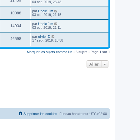
22459
04 oct. 2019, 23:48
par
Uncle Jim
10088
03 oct. 2019, 21:15
par
Uncle Jim
14934
03 oct. 2019, 21:11
par
olivier D
46598
17 sept. 2019, 18:58
Marquer les sujets comme lus
• 6 sujets • Page
1
sur
1
Aller
Supprimer les cookies
Fuseau horaire sur
UTC+02:00