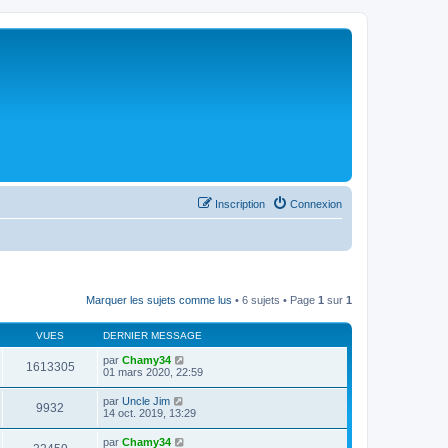
Inscription
Connexion
Marquer les sujets comme lus
• 6 sujets • Page
1
sur
1
VUES
DERNIER MESSAGE
par
Chamy34
1613305
01 mars 2020, 22:59
par
Uncle Jim
9932
14 oct. 2019, 13:29
par
Chamy34