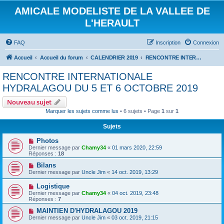
AMICALE MODELISTE DE LA VALLEE DE
L'HERAULT
FAQ
Inscription
Connexion
Accueil
Accueil du forum
CALENDRIER 2019
RENCONTRE INTERNATIONALE HYDRALAGOU DU 5 ET 6 OCTOBRE 2019
RENCONTRE INTERNATIONALE
HYDRALAGOU DU 5 ET 6 OCTOBRE 2019
Nouveau sujet
Marquer les sujets comme lus
• 6 sujets • Page
1
sur
1
Sujets
Photos
Dernier message par
Chamy34
«
01 mars 2020, 22:59
Réponses :
18
Bilans
Dernier message par
Uncle Jim
«
14 oct. 2019, 13:29
Logistique
Dernier message par
Chamy34
«
04 oct. 2019, 23:48
Réponses :
7
MAINTIEN D'HYDRALAGOU 2019
Dernier message par
Uncle Jim
«
03 oct. 2019, 21:15