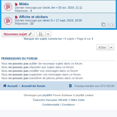
Météo
Dernier message par
Uncle Jim
«
03 oct. 2019, 21:11
Réponses :
3
Affiche et stickers
Dernier message par
olivier D
«
17 sept. 2019, 18:58
Réponses :
22
1
2
Nouveau sujet
Marquer les sujets comme lus
• 6 sujets • Page
1
sur
1
Aller
PERMISSIONS DU FORUM
Vous
ne pouvez pas
publier de nouveaux sujets dans ce forum
Vous
ne pouvez pas
répondre aux sujets dans ce forum
Vous
ne pouvez pas
modifier vos messages dans ce forum
Vous
ne pouvez pas
supprimer vos messages dans ce forum
Vous
ne pouvez pas
transférer de pièces jointes dans ce forum
Accueil
Accueil du forum
Fuseau horaire sur
UTC+02:00
Développé par
phpBB
® Forum Software © phpBB Limited
Traduction française officielle
©
Miles Cellar
Confidentialité
|
Conditions