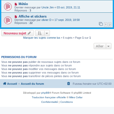
Météo
Dernier message par
Uncle Jim
«
03 oct. 2019, 21:11
Réponses :
3
Affiche et stickers
Dernier message par
olivier D
«
17 sept. 2019, 18:58
Réponses :
22
1
2
Nouveau sujet
Marquer les sujets comme lus
• 6 sujets • Page
1
sur
1
Aller
PERMISSIONS DU FORUM
Vous
ne pouvez pas
publier de nouveaux sujets dans ce forum
Vous
ne pouvez pas
répondre aux sujets dans ce forum
Vous
ne pouvez pas
modifier vos messages dans ce forum
Vous
ne pouvez pas
supprimer vos messages dans ce forum
Vous
ne pouvez pas
transférer de pièces jointes dans ce forum
Accueil
Accueil du forum
Fuseau horaire sur
UTC+02:00
Développé par
phpBB
® Forum Software © phpBB Limited
Traduction française officielle
©
Miles Cellar
Confidentialité
|
Conditions