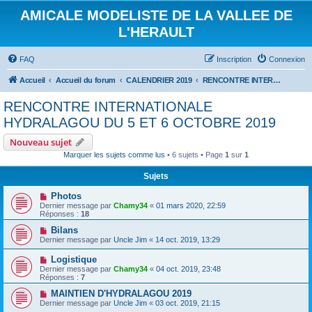
AMICALE MODELISTE DE LA VALLEE DE
L'HERAULT
FAQ
Inscription
Connexion
Accueil
Accueil du forum
CALENDRIER 2019
RENCONTRE INTERNATIONALE HYDRALAGOU DU 5 ET 6 OCTOBRE 2019
RENCONTRE INTERNATIONALE
HYDRALAGOU DU 5 ET 6 OCTOBRE 2019
Nouveau sujet
Marquer les sujets comme lus
• 6 sujets • Page
1
sur
1
Sujets
Photos
Dernier message par
Chamy34
«
01 mars 2020, 22:59
Réponses :
18
Bilans
Dernier message par
Uncle Jim
«
14 oct. 2019, 13:29
Logistique
Dernier message par
Chamy34
«
04 oct. 2019, 23:48
Réponses :
7
MAINTIEN D'HYDRALAGOU 2019
Dernier message par
Uncle Jim
«
03 oct. 2019, 21:15