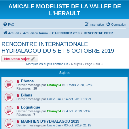
AMICALE MODELISTE DE LA VALLEE DE
L'HERAULT
FAQ
Inscription
Connexion
Accueil
Accueil du forum
CALENDRIER 2019
RENCONTRE INTERNATIONALE HYDRALAGOU DU 5 ET 6 OCTOBRE 2019
RENCONTRE INTERNATIONALE
HYDRALAGOU DU 5 ET 6 OCTOBRE 2019
Nouveau sujet
Marquer les sujets comme lus
• 6 sujets • Page
1
sur
1
Sujets
Photos
Dernier message par
Chamy34
«
01 mars 2020, 22:59
Réponses :
18
Bilans
Dernier message par
Uncle Jim
«
14 oct. 2019, 13:29
Logistique
Dernier message par
Chamy34
«
04 oct. 2019, 23:48
Réponses :
7
MAINTIEN D'HYDRALAGOU 2019
Dernier message par
Uncle Jim
«
03 oct. 2019, 21:15