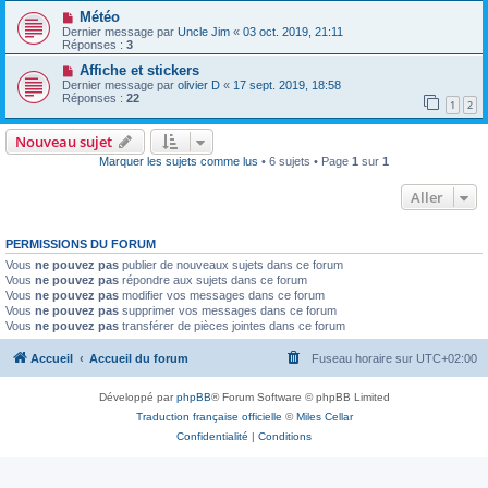
Météo
Dernier message par
Uncle Jim
«
03 oct. 2019, 21:11
Réponses :
3
Affiche et stickers
Dernier message par
olivier D
«
17 sept. 2019, 18:58
Réponses :
22
1
2
Nouveau sujet
Marquer les sujets comme lus
• 6 sujets • Page
1
sur
1
Aller
PERMISSIONS DU FORUM
Vous
ne pouvez pas
publier de nouveaux sujets dans ce forum
Vous
ne pouvez pas
répondre aux sujets dans ce forum
Vous
ne pouvez pas
modifier vos messages dans ce forum
Vous
ne pouvez pas
supprimer vos messages dans ce forum
Vous
ne pouvez pas
transférer de pièces jointes dans ce forum
Accueil
Accueil du forum
Fuseau horaire sur
UTC+02:00
Développé par
phpBB
® Forum Software © phpBB Limited
Traduction française officielle
©
Miles Cellar
Confidentialité
|
Conditions