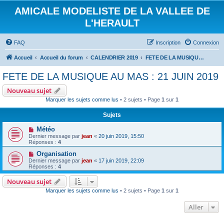
AMICALE MODELISTE DE LA VALLEE DE
L'HERAULT
FAQ
Inscription
Connexion
Accueil
Accueil du forum
CALENDRIER 2019
FETE DE LA MUSIQUE AU MAS : 21 JUIN 2019
FETE DE LA MUSIQUE AU MAS : 21 JUIN 2019
Nouveau sujet
Marquer les sujets comme lus
• 2 sujets • Page
1
sur
1
Sujets
Météo
Dernier message par
jean
«
20 juin 2019, 15:50
Réponses :
4
Organisation
Dernier message par
jean
«
17 juin 2019, 22:09
Réponses :
4
Nouveau sujet
Marquer les sujets comme lus
• 2 sujets • Page
1
sur
1
Aller