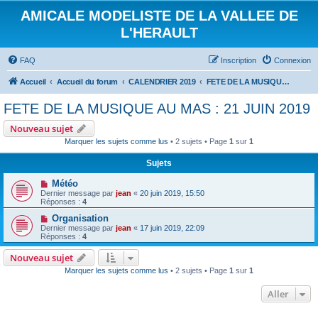
AMICALE MODELISTE DE LA VALLEE DE
L'HERAULT
FAQ
Inscription
Connexion
Accueil
Accueil du forum
CALENDRIER 2019
FETE DE LA MUSIQUE AU MAS : 21 JUIN 2019
FETE DE LA MUSIQUE AU MAS : 21 JUIN 2019
Nouveau sujet
Marquer les sujets comme lus
• 2 sujets • Page
1
sur
1
Sujets
Météo
Dernier message par
jean
«
20 juin 2019, 15:50
Réponses :
4
Organisation
Dernier message par
jean
«
17 juin 2019, 22:09
Réponses :
4
Nouveau sujet
Marquer les sujets comme lus
• 2 sujets • Page
1
sur
1
Aller