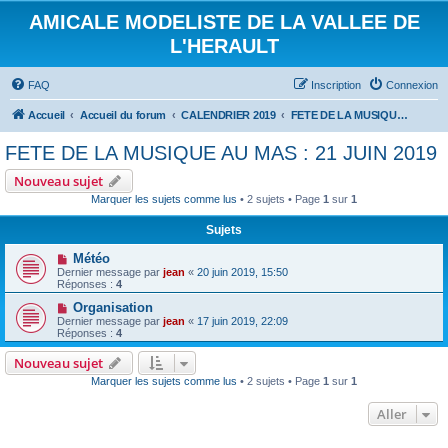
AMICALE MODELISTE DE LA VALLEE DE
L'HERAULT
FAQ
Inscription
Connexion
Accueil
Accueil du forum
CALENDRIER 2019
FETE DE LA MUSIQUE AU MAS : 21 JUIN 2019
FETE DE LA MUSIQUE AU MAS : 21 JUIN 2019
Nouveau sujet
Marquer les sujets comme lus
• 2 sujets • Page
1
sur
1
Sujets
Météo
Dernier message par
jean
«
20 juin 2019, 15:50
Réponses :
4
Organisation
Dernier message par
jean
«
17 juin 2019, 22:09
Réponses :
4
Nouveau sujet
Marquer les sujets comme lus
• 2 sujets • Page
1
sur
1
Aller