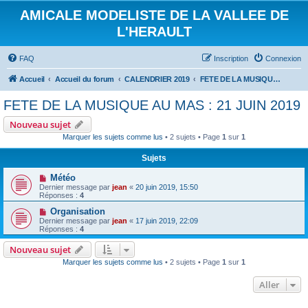
AMICALE MODELISTE DE LA VALLEE DE
L'HERAULT
FAQ
Inscription
Connexion
Accueil
Accueil du forum
CALENDRIER 2019
FETE DE LA MUSIQUE AU MAS : 21 JUIN 2019
FETE DE LA MUSIQUE AU MAS : 21 JUIN 2019
Nouveau sujet
Marquer les sujets comme lus
• 2 sujets • Page
1
sur
1
Sujets
Météo
Dernier message par
jean
«
20 juin 2019, 15:50
Réponses :
4
Organisation
Dernier message par
jean
«
17 juin 2019, 22:09
Réponses :
4
Nouveau sujet
Marquer les sujets comme lus
• 2 sujets • Page
1
sur
1
Aller