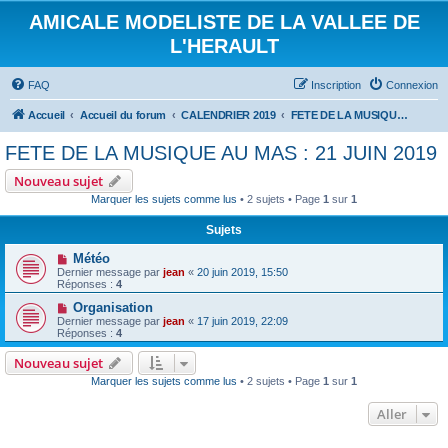
AMICALE MODELISTE DE LA VALLEE DE
L'HERAULT
FAQ
Inscription
Connexion
Accueil
Accueil du forum
CALENDRIER 2019
FETE DE LA MUSIQUE AU MAS : 21 JUIN 2019
FETE DE LA MUSIQUE AU MAS : 21 JUIN 2019
Nouveau sujet
Marquer les sujets comme lus
• 2 sujets • Page
1
sur
1
Sujets
Météo
Dernier message par
jean
«
20 juin 2019, 15:50
Réponses :
4
Organisation
Dernier message par
jean
«
17 juin 2019, 22:09
Réponses :
4
Nouveau sujet
Marquer les sujets comme lus
• 2 sujets • Page
1
sur
1
Aller