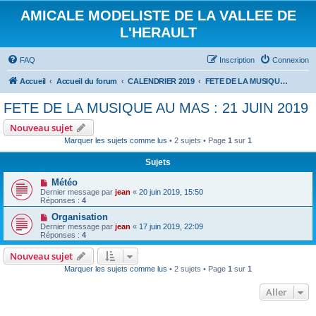
AMICALE MODELISTE DE LA VALLEE DE
L'HERAULT
FAQ
Inscription
Connexion
Accueil
Accueil du forum
CALENDRIER 2019
FETE DE LA MUSIQUE AU MAS : 21 JUIN 2019
FETE DE LA MUSIQUE AU MAS : 21 JUIN 2019
Nouveau sujet
Marquer les sujets comme lus
• 2 sujets • Page
1
sur
1
Sujets
Météo
Dernier message par
jean
«
20 juin 2019, 15:50
Réponses :
4
Organisation
Dernier message par
jean
«
17 juin 2019, 22:09
Réponses :
4
Nouveau sujet
Marquer les sujets comme lus
• 2 sujets • Page
1
sur
1
Aller