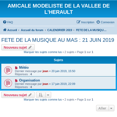
AMICALE MODELISTE DE LA VALLEE DE
L'HERAULT
FAQ
Inscription
Connexion
Accueil
Accueil du forum
CALENDRIER 2019
FETE DE LA MUSIQUE AU MAS : 21 JUIN 2019
FETE DE LA MUSIQUE AU MAS : 21 JUIN 2019
Nouveau sujet
Marquer les sujets comme lus
• 2 sujets • Page
1
sur
1
Sujets
Météo
Dernier message par
jean
«
20 juin 2019, 15:50
Réponses :
4
Organisation
Dernier message par
jean
«
17 juin 2019, 22:09
Réponses :
4
Nouveau sujet
Marquer les sujets comme lus
• 2 sujets • Page
1
sur
1
Aller