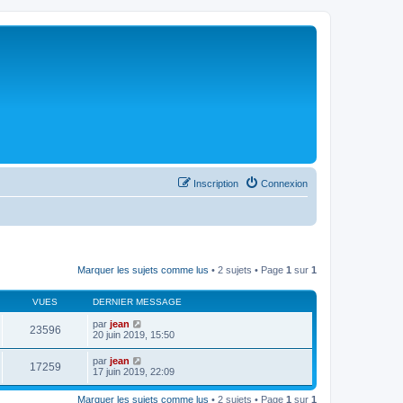
Inscription
Connexion
Marquer les sujets comme lus
• 2 sujets • Page
1
sur
1
VUES
DERNIER MESSAGE
par
jean
23596
20 juin 2019, 15:50
par
jean
17259
17 juin 2019, 22:09
Marquer les sujets comme lus
• 2 sujets • Page
1
sur
1