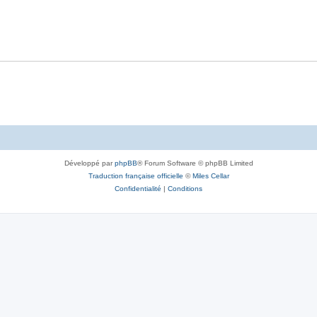
Développé par
phpBB
® Forum Software © phpBB Limited
Traduction française officielle
©
Miles Cellar
Confidentialité
|
Conditions