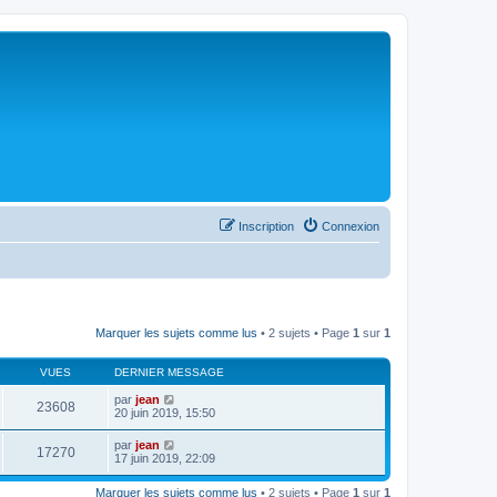
Inscription
Connexion
Marquer les sujets comme lus
• 2 sujets • Page
1
sur
1
VUES
DERNIER MESSAGE
par
jean
23608
20 juin 2019, 15:50
par
jean
17270
17 juin 2019, 22:09
Marquer les sujets comme lus
• 2 sujets • Page
1
sur
1