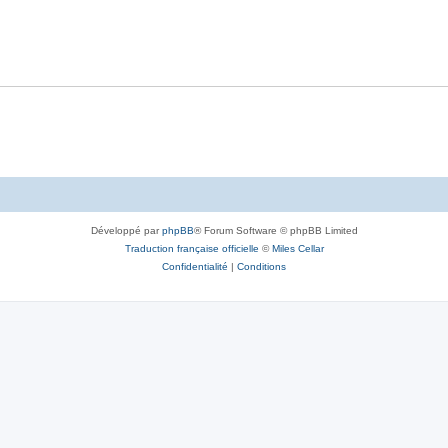
Développé par
phpBB
® Forum Software © phpBB Limited
Traduction française officielle
©
Miles Cellar
Confidentialité
|
Conditions