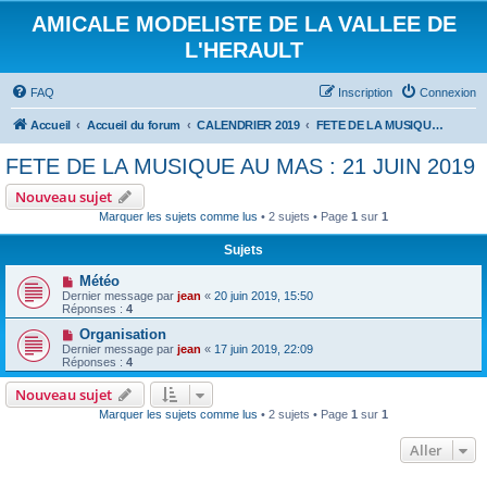
AMICALE MODELISTE DE LA VALLEE DE
L'HERAULT
FAQ
Inscription
Connexion
Accueil
Accueil du forum
CALENDRIER 2019
FETE DE LA MUSIQUE AU MAS : 21 JUIN 2019
FETE DE LA MUSIQUE AU MAS : 21 JUIN 2019
Nouveau sujet
Marquer les sujets comme lus
• 2 sujets • Page
1
sur
1
Sujets
Météo
Dernier message par
jean
«
20 juin 2019, 15:50
Réponses :
4
Organisation
Dernier message par
jean
«
17 juin 2019, 22:09
Réponses :
4
Nouveau sujet
Marquer les sujets comme lus
• 2 sujets • Page
1
sur
1
Aller