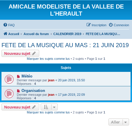
AMICALE MODELISTE DE LA VALLEE DE
L'HERAULT
FAQ
Inscription
Connexion
Accueil
Accueil du forum
CALENDRIER 2019
FETE DE LA MUSIQUE AU MAS : 21 JUIN 2019
FETE DE LA MUSIQUE AU MAS : 21 JUIN 2019
Nouveau sujet
Marquer les sujets comme lus
• 2 sujets • Page
1
sur
1
Sujets
Météo
Dernier message par
jean
«
20 juin 2019, 15:50
Réponses :
4
Organisation
Dernier message par
jean
«
17 juin 2019, 22:09
Réponses :
4
Nouveau sujet
Marquer les sujets comme lus
• 2 sujets • Page
1
sur
1
Aller