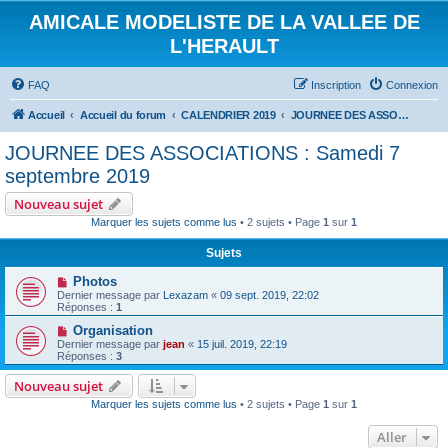
AMICALE MODELISTE DE LA VALLEE DE
L'HERAULT
FAQ
Inscription
Connexion
Accueil
Accueil du forum
CALENDRIER 2019
JOURNEE DES ASSOCIATIONS : Samedi 7 septembre 2019
JOURNEE DES ASSOCIATIONS : Samedi 7
septembre 2019
Nouveau sujet
Marquer les sujets comme lus
• 2 sujets • Page
1
sur
1
Sujets
Photos
Dernier message par
Lexazam
«
09 sept. 2019, 22:02
Réponses :
1
Organisation
Dernier message par
jean
«
15 juil. 2019, 22:19
Réponses :
3
Nouveau sujet
Marquer les sujets comme lus
• 2 sujets • Page
1
sur
1
Aller