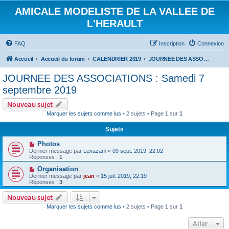
AMICALE MODELISTE DE LA VALLEE DE
L'HERAULT
FAQ
Inscription
Connexion
Accueil
Accueil du forum
CALENDRIER 2019
JOURNEE DES ASSOCIATIONS : Samedi 7 septembre 2019
JOURNEE DES ASSOCIATIONS : Samedi 7
septembre 2019
Nouveau sujet
Marquer les sujets comme lus
• 2 sujets • Page
1
sur
1
Sujets
Photos
Dernier message par
Lexazam
«
09 sept. 2019, 22:02
Réponses :
1
Organisation
Dernier message par
jean
«
15 juil. 2019, 22:19
Réponses :
3
Nouveau sujet
Marquer les sujets comme lus
• 2 sujets • Page
1
sur
1
Aller