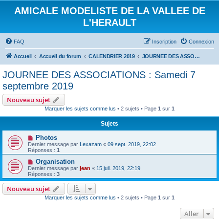
AMICALE MODELISTE DE LA VALLEE DE
L'HERAULT
FAQ
Inscription
Connexion
Accueil
Accueil du forum
CALENDRIER 2019
JOURNEE DES ASSOCIATIONS : Samedi 7 septembre 2019
JOURNEE DES ASSOCIATIONS : Samedi 7
septembre 2019
Nouveau sujet
Marquer les sujets comme lus
• 2 sujets • Page
1
sur
1
Sujets
Photos
Dernier message par
Lexazam
«
09 sept. 2019, 22:02
Réponses :
1
Organisation
Dernier message par
jean
«
15 juil. 2019, 22:19
Réponses :
3
Nouveau sujet
Marquer les sujets comme lus
• 2 sujets • Page
1
sur
1
Aller