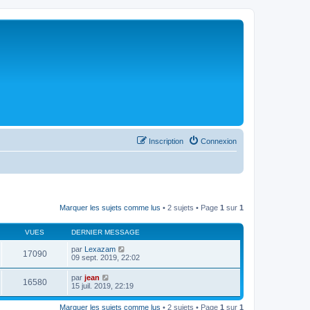
Inscription
Connexion
Marquer les sujets comme lus
• 2 sujets • Page
1
sur
1
VUES
DERNIER MESSAGE
par
Lexazam
17090
09 sept. 2019, 22:02
par
jean
16580
15 juil. 2019, 22:19
Marquer les sujets comme lus
• 2 sujets • Page
1
sur
1