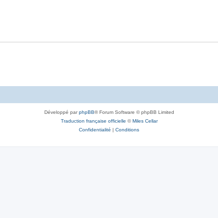
Développé par
phpBB
® Forum Software © phpBB Limited
Traduction française officielle
©
Miles Cellar
Confidentialité
|
Conditions