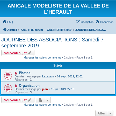
AMICALE MODELISTE DE LA VALLEE DE
L'HERAULT
FAQ
Inscription
Connexion
Accueil
Accueil du forum
CALENDRIER 2019
JOURNEE DES ASSOCIATIONS : Samedi 7 septembre 2019
JOURNEE DES ASSOCIATIONS : Samedi 7
septembre 2019
Nouveau sujet
Marquer les sujets comme lus
• 2 sujets • Page
1
sur
1
Sujets
Photos
Dernier message par
Lexazam
«
09 sept. 2019, 22:02
Réponses :
1
Organisation
Dernier message par
jean
«
15 juil. 2019, 22:19
Réponses :
3
Nouveau sujet
Marquer les sujets comme lus
• 2 sujets • Page
1
sur
1
Aller