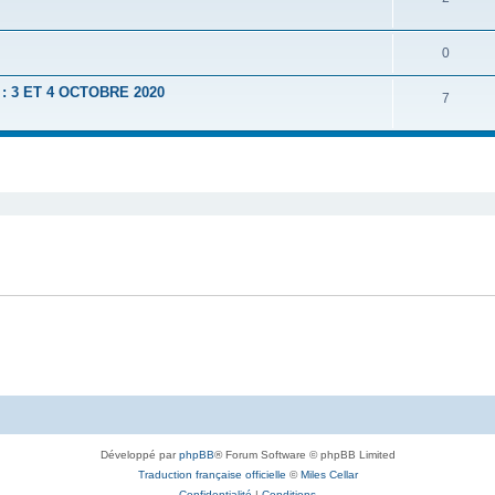
0
 3 ET 4 OCTOBRE 2020
7
Développé par
phpBB
® Forum Software © phpBB Limited
Traduction française officielle
©
Miles Cellar
Confidentialité
|
Conditions