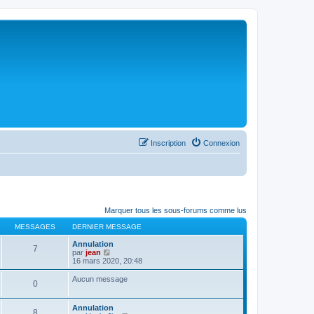
Inscription
Connexion
Marquer tous les sous-forums comme lus
MESSAGES
DERNIER MESSAGE
Annulation
7
C
par
jean
o
16 mars 2020, 20:48
n
s
Aucun message
0
u
l
t
Annulation
e
8