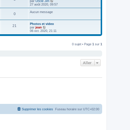
C
par
Uncle Jim
r
o
27 août 2020, 09:57
l
n
e
s
Aucun message
d
0
u
e
l
r
t
n
Photos et video
e
21
i
C
par
jean
r
e
o
06 oct. 2020, 21:11
l
r
n
e
m
s
d
e
u
e
s
0 sujet • Page
1
sur
1
l
r
s
t
n
a
e
i
g
r
e
e
l
r
e
Aller
m
d
e
e
s
r
s
n
a
i
g
e
e
r
m
e
s
s
a
g
Supprimer les cookies
Fuseau horaire sur
UTC+02:00
e