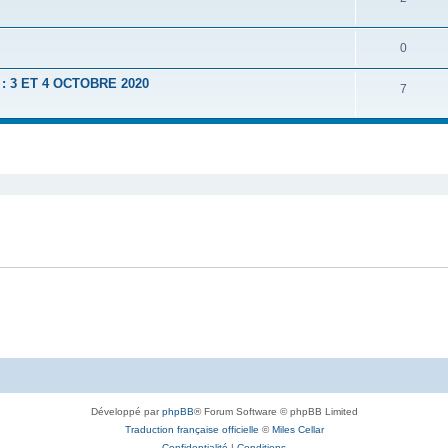
0
 3 ET 4 OCTOBRE 2020
7
Développé par
phpBB
® Forum Software © phpBB Limited
Traduction française officielle
©
Miles Cellar
Confidentialité
|
Conditions