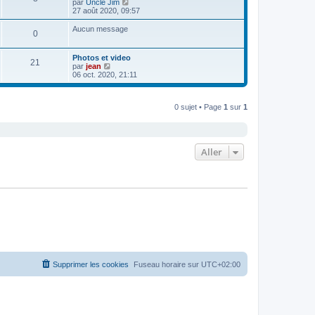
C
par
Uncle Jim
r
o
27 août 2020, 09:57
l
n
e
s
Aucun message
d
0
u
e
l
r
t
n
Photos et video
e
21
i
C
par
jean
r
e
o
06 oct. 2020, 21:11
l
r
n
e
m
s
d
e
u
e
s
0 sujet • Page
1
sur
1
l
r
s
t
n
a
e
i
g
r
e
e
l
r
e
Aller
m
d
e
e
s
r
s
n
a
i
g
e
e
r
m
e
s
s
a
g
Supprimer les cookies
Fuseau horaire sur
UTC+02:00
e