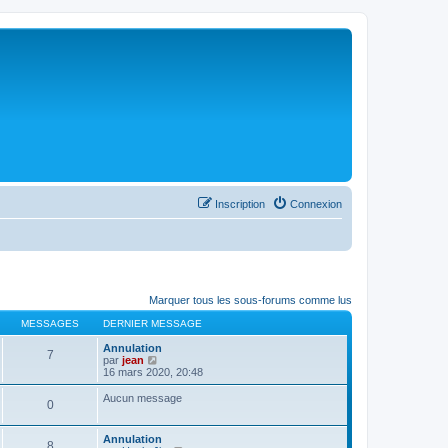
Inscription
Connexion
Marquer tous les sous-forums comme lus
MESSAGES
DERNIER MESSAGE
Annulation
7
C
par
jean
o
16 mars 2020, 20:48
n
s
Aucun message
0
u
l
t
Annulation
e
8