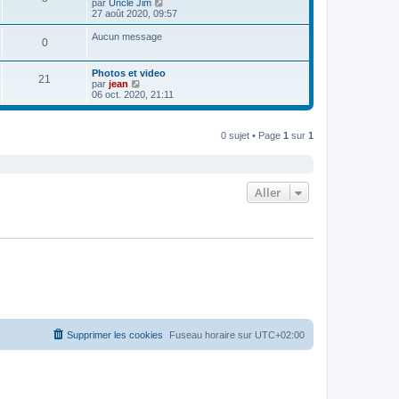
C
par
Uncle Jim
r
o
27 août 2020, 09:57
l
n
e
s
Aucun message
d
0
u
e
l
r
t
n
Photos et video
e
21
i
C
par
jean
r
e
o
06 oct. 2020, 21:11
l
r
n
e
m
s
d
e
u
e
s
0 sujet • Page
1
sur
1
l
r
s
t
n
a
e
i
g
r
e
e
l
r
e
Aller
m
d
e
e
s
r
s
n
a
i
g
e
e
r
m
e
s
s
a
g
Supprimer les cookies
Fuseau horaire sur
UTC+02:00
e