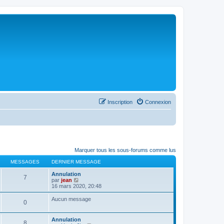
Inscription
Connexion
Marquer tous les sous-forums comme lus
MESSAGES
DERNIER MESSAGE
Annulation
7
C
par
jean
o
16 mars 2020, 20:48
n
s
Aucun message
0
u
l
t
Annulation
e
8