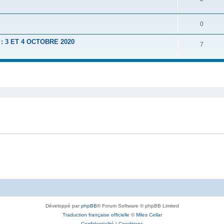
0
 3 ET 4 OCTOBRE 2020
7
Développé par
phpBB
® Forum Software © phpBB Limited
Traduction française officielle
©
Miles Cellar
Confidentialité
|
Conditions