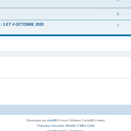
0
 3 ET 4 OCTOBRE 2020
7
Développé par
phpBB
® Forum Software © phpBB Limited
Traduction française officielle
©
Miles Cellar
Confidentialité
|
Conditions