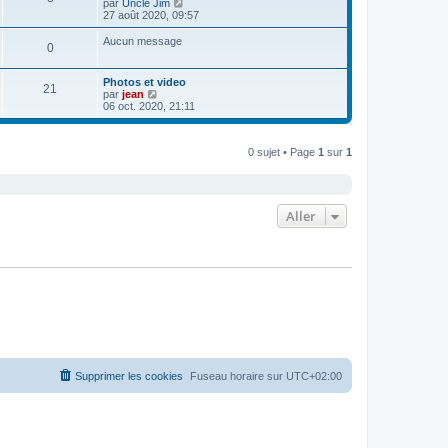
C
par
Uncle Jim
r
o
27 août 2020, 09:57
l
n
e
s
Aucun message
d
0
u
e
l
r
t
n
Photos et video
e
21
i
C
par
jean
r
e
o
06 oct. 2020, 21:11
l
r
n
e
m
s
d
e
u
e
s
0 sujet • Page
1
sur
1
l
r
s
t
n
a
e
i
g
r
e
e
l
r
e
Aller
m
d
e
e
s
r
s
n
a
i
g
e
e
r
m
e
s
s
a
g
Supprimer les cookies
Fuseau horaire sur
UTC+02:00
e