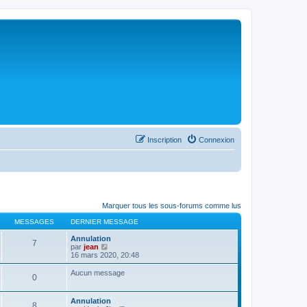
Inscription
Connexion
Marquer tous les sous-forums comme lus
MESSAGES
DERNIER MESSAGE
Annulation
7
C
par
jean
o
16 mars 2020, 20:48
n
s
Aucun message
0
u
l
t
Annulation
e
8