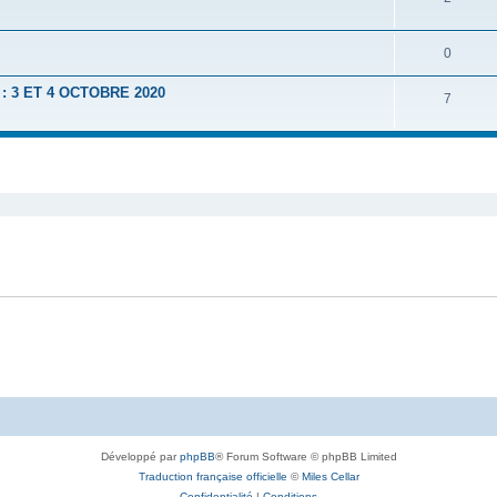
0
 3 ET 4 OCTOBRE 2020
7
Développé par
phpBB
® Forum Software © phpBB Limited
Traduction française officielle
©
Miles Cellar
Confidentialité
|
Conditions