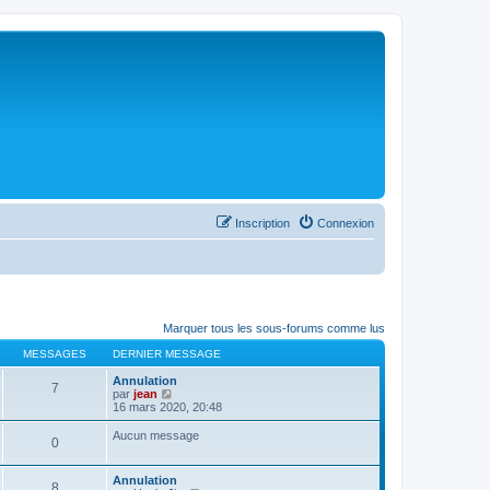
Inscription
Connexion
Marquer tous les sous-forums comme lus
MESSAGES
DERNIER MESSAGE
Annulation
7
C
par
jean
o
16 mars 2020, 20:48
n
s
Aucun message
0
u
l
t
Annulation
e
8