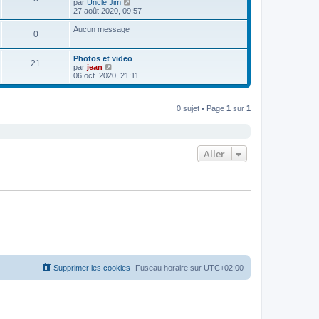
C
par
Uncle Jim
r
o
27 août 2020, 09:57
l
n
e
s
Aucun message
d
0
u
e
l
r
t
n
Photos et video
e
21
i
C
par
jean
r
e
o
06 oct. 2020, 21:11
l
r
n
e
m
s
d
e
u
e
s
0 sujet • Page
1
sur
1
l
r
s
t
n
a
e
i
g
r
e
e
l
r
e
Aller
m
d
e
e
s
r
s
n
a
i
g
e
e
r
m
e
s
s
a
g
Supprimer les cookies
Fuseau horaire sur
UTC+02:00
e