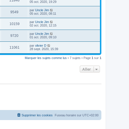
21846
05 oct. 2020, 19:29
par
Uncle Jim
9549
05 oct. 2020, 08:11
par
Uncle Jim
10159
02 oct. 2020, 12:15
par
Uncle Jim
9720
01 oct. 2020, 09:10
par
olivier D
11061
28 sept. 2020, 15:39
Marquer les sujets comme lus
• 7 sujets • Page
1
sur
1
Aller
Supprimer les cookies
Fuseau horaire sur
UTC+02:00