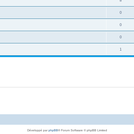
8
0
0
0
1
Développé par
phpBB
® Forum Software © phpBB Limited