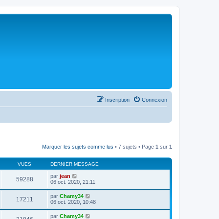
Inscription
Connexion
Marquer les sujets comme lus
• 7 sujets • Page
1
sur
1
VUES
DERNIER MESSAGE
par
jean
59288
06 oct. 2020, 21:11
par
Chamy34
17211
06 oct. 2020, 10:48
par
Chamy34