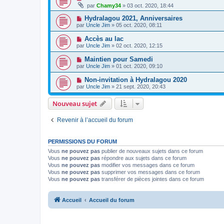
par
Chamy34
» 03 oct. 2020, 18:44
Hydralagou 2021, Anniversaires
par
Uncle Jim
» 05 oct. 2020, 08:11
Accès au lac
par
Uncle Jim
» 02 oct. 2020, 12:15
Maintien pour Samedi
par
Uncle Jim
» 01 oct. 2020, 09:10
Non-invitation à Hydralagou 2020
par
Uncle Jim
» 21 sept. 2020, 20:43
Nouveau sujet
Revenir à l’accueil du forum
PERMISSIONS DU FORUM
Vous
ne pouvez pas
publier de nouveaux sujets dans ce forum
Vous
ne pouvez pas
répondre aux sujets dans ce forum
Vous
ne pouvez pas
modifier vos messages dans ce forum
Vous
ne pouvez pas
supprimer vos messages dans ce forum
Vous
ne pouvez pas
transférer de pièces jointes dans ce forum
Accueil
Accueil du forum