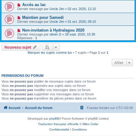
Accès au lac
Dernier message par
Uncle Jim
«
02 oct. 2020, 12:15
Maintien pour Samedi
Dernier message par
Uncle Jim
«
01 oct. 2020, 09:10
Non-invitation à Hydralagou 2020
Dernier message par
olivier D
«
28 sept. 2020, 15:39
Réponses :
1
Nouveau sujet
Marquer les sujets comme lus
• 7 sujets • Page
1
sur
1
Aller
PERMISSIONS DU FORUM
Vous
ne pouvez pas
publier de nouveaux sujets dans ce forum
Vous
ne pouvez pas
répondre aux sujets dans ce forum
Vous
ne pouvez pas
modifier vos messages dans ce forum
Vous
ne pouvez pas
supprimer vos messages dans ce forum
Vous
ne pouvez pas
transférer de pièces jointes dans ce forum
Accueil
Accueil du forum
Fuseau horaire sur
UTC+02:00
Développé par
phpBB
® Forum Software © phpBB Limited
Traduction française officielle
©
Miles Cellar
Confidentialité
|
Conditions