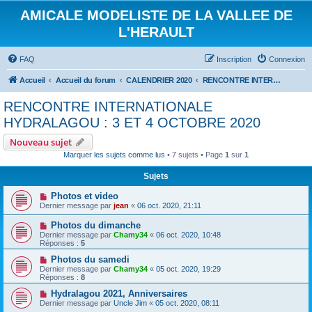
AMICALE MODELISTE DE LA VALLEE DE
L'HERAULT
FAQ
Inscription
Connexion
Accueil
Accueil du forum
CALENDRIER 2020
RENCONTRE INTERNATIONALE HYDRALAGOU : 3 ET 4 OCTOBRE 2020
RENCONTRE INTERNATIONALE
HYDRALAGOU : 3 ET 4 OCTOBRE 2020
Nouveau sujet
Marquer les sujets comme lus
• 7 sujets • Page
1
sur
1
Sujets
Photos et video
Dernier message par
jean
«
06 oct. 2020, 21:11
Photos du dimanche
Dernier message par
Chamy34
«
06 oct. 2020, 10:48
Réponses :
5
Photos du samedi
Dernier message par
Chamy34
«
05 oct. 2020, 19:29
Réponses :
8
Hydralagou 2021, Anniversaires
Dernier message par
Uncle Jim
«
05 oct. 2020, 08:11