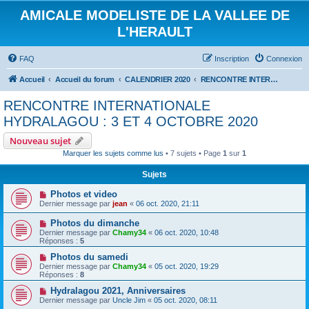
AMICALE MODELISTE DE LA VALLEE DE
L'HERAULT
FAQ
Inscription
Connexion
Accueil
Accueil du forum
CALENDRIER 2020
RENCONTRE INTERNATIONALE HYDRALAGOU : 3 ET 4 OCTOBRE 2020
RENCONTRE INTERNATIONALE
HYDRALAGOU : 3 ET 4 OCTOBRE 2020
Nouveau sujet
Marquer les sujets comme lus
• 7 sujets • Page
1
sur
1
Sujets
Photos et video
Dernier message par
jean
«
06 oct. 2020, 21:11
Photos du dimanche
Dernier message par
Chamy34
«
06 oct. 2020, 10:48
Réponses :
5
Photos du samedi
Dernier message par
Chamy34
«
05 oct. 2020, 19:29
Réponses :
8
Hydralagou 2021, Anniversaires
Dernier message par
Uncle Jim
«
05 oct. 2020, 08:11