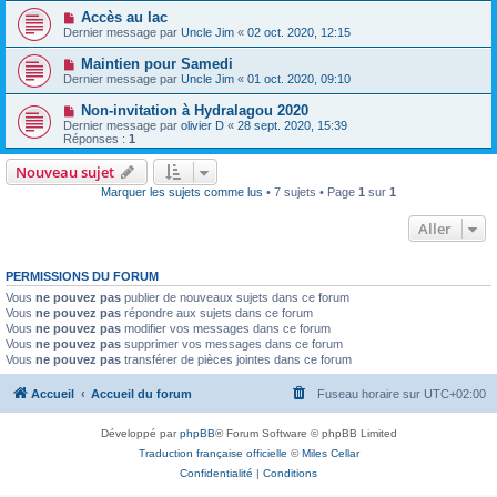
Accès au lac
Dernier message par
Uncle Jim
«
02 oct. 2020, 12:15
Maintien pour Samedi
Dernier message par
Uncle Jim
«
01 oct. 2020, 09:10
Non-invitation à Hydralagou 2020
Dernier message par
olivier D
«
28 sept. 2020, 15:39
Réponses :
1
Nouveau sujet
Marquer les sujets comme lus
• 7 sujets • Page
1
sur
1
Aller
PERMISSIONS DU FORUM
Vous
ne pouvez pas
publier de nouveaux sujets dans ce forum
Vous
ne pouvez pas
répondre aux sujets dans ce forum
Vous
ne pouvez pas
modifier vos messages dans ce forum
Vous
ne pouvez pas
supprimer vos messages dans ce forum
Vous
ne pouvez pas
transférer de pièces jointes dans ce forum
Accueil
Accueil du forum
Fuseau horaire sur
UTC+02:00
Développé par
phpBB
® Forum Software © phpBB Limited
Traduction française officielle
©
Miles Cellar
Confidentialité
|
Conditions