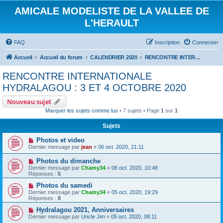
AMICALE MODELISTE DE LA VALLEE DE
L'HERAULT
FAQ
Inscription
Connexion
Accueil
Accueil du forum
CALENDRIER 2020
RENCONTRE INTERNATIONALE HYDRALAGOU : 3 ET 4 OCTOBRE 2020
RENCONTRE INTERNATIONALE
HYDRALAGOU : 3 ET 4 OCTOBRE 2020
Nouveau sujet
Marquer les sujets comme lus
• 7 sujets • Page
1
sur
1
Sujets
Photos et video
Dernier message par
jean
«
06 oct. 2020, 21:11
Photos du dimanche
Dernier message par
Chamy34
«
06 oct. 2020, 10:48
Réponses :
5
Photos du samedi
Dernier message par
Chamy34
«
05 oct. 2020, 19:29
Réponses :
8
Hydralagou 2021, Anniversaires
Dernier message par
Uncle Jim
«
05 oct. 2020, 08:11